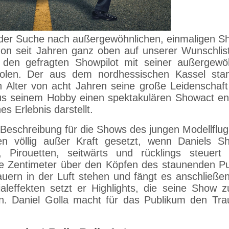
f der Suche nach außergewöhnlichen, einmaligen S
hon seit Jahren ganz oben auf unserer Wunschlist
 den gefragten Showpilot mit seiner außergewö
holen. Der aus dem nordhessischen Kassel st
n Alter von acht Jahren seine große Leidenschaft
aus seinem Hobby einen spektakulären Showact ent
s Erlebnis darstellt.
 Beschreibung für die Shows des jungen Modellfluga
n völlig außer Kraft gesetzt, wenn Daniels Sh
, Pirouetten, seitwärts und rücklings steuert
ge Zentimeter über den Köpfen des staunenden P
auern in der Luft stehen und fängt es anschließen
aleffekten setzt er Highlights, die seine Show 
en. Daniel Golla macht für das Publikum den T