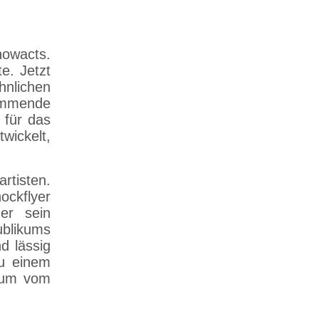
howacts.
e. Jetzt
hnlichen
ammende
 für das
wickelt,
rtisten.
ockflyer
 er sein
ublikums
d lässig
zu einem
raum vom