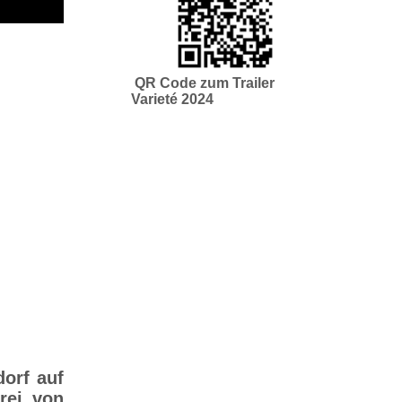
QR Code zum Trailer
Varieté 2024
orf auf
rei von