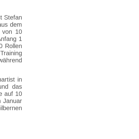
t Stefan
 aus dem
r von 10
Anfang 1
0 Rollen
Training
 während
rtist in
 und das
ce auf 10
m Januar
ilbernen