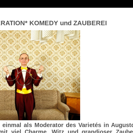
ERATION* KOMEDY und ZAUBEREI
 einmal als Moderator des Varietés in Augustd
mit viel Charme, Witz und grandioser Zaube