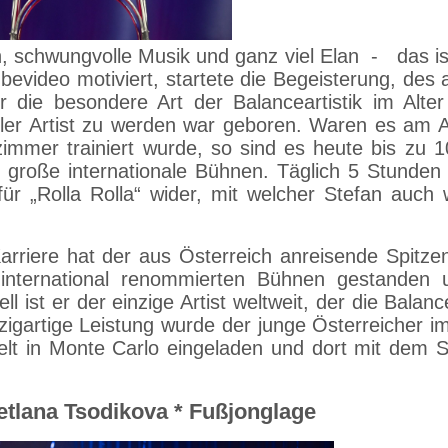
n, schwungvolle Musik und ganz viel Elan - das is
bevideo motiviert, startete die Begeisterung, des
r die besondere Art der Balanceartistik im Alte
ller Artist zu werden war geboren. Waren es am 
immer trainiert wurde, so sind es heute bis zu 1
roße internationale Bühnen. Täglich 5 Stunden 
für „Rolla Rolla“ wider, mit welcher Stefan auch
Karriere hat der aus Österreich anreisende Spitzena
 international renommierten Bühnen gestanden
 ist er der einzige Artist weltweit, der die Balan
zigartige Leistung wurde der junge Österreicher i
elt in Monte Carlo eingeladen und dort mit dem S
tlana Tsodikova * Fußjonglage